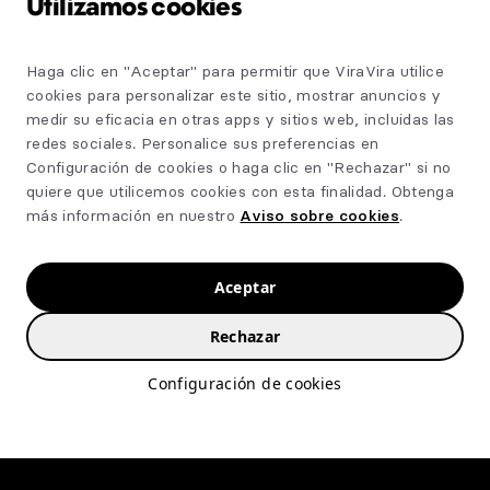
Utilizamos cookies
Haga clic en "Aceptar" para permitir que ViraVira utilice
VIRAVIRA
M
cookies para personalizar este sitio, mostrar anuncios y
medir su eficacia en otras apps y sitios web, incluidas las
CORREDERA ALTO SAN PABLO 1
CALL
redes sociales. Personalice sus preferencias en
Configuración de cookies o haga clic en "Rechazar" si no
FAST
quiere que utilicemos cookies con esta finalidad. Obtenga
FOOD.
más información en nuestro
Aviso sobre cookies
.
Aceptar
Rechazar
Configuración de cookies