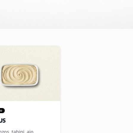
MO
US
zos, tahini, ajo,