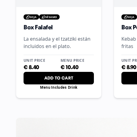
SOJA
SÉSAMO
SOJA
Box Falafel
Box P
La ensalada y el tzatziki están
Kebab 
incluidos en el plato.
fritas
UNIT PRICE
MENU PRICE
UNIT PR
€
8.40
€
10.40
€
8.90
ADD TO CART
Menu Includes Drink