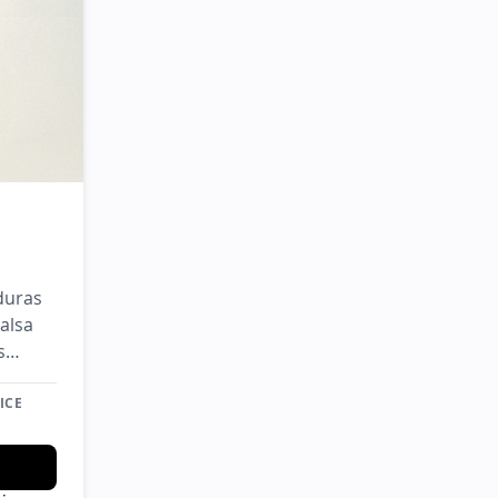
co y griego más querido del barrio, accesible desde la est
duras
salsa
s
ICE