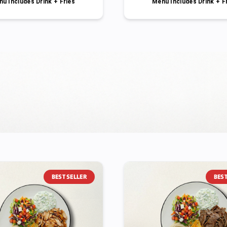
u Includes Drink + Fries
Menu Includes Drink + F
BEST SELLER
BEST