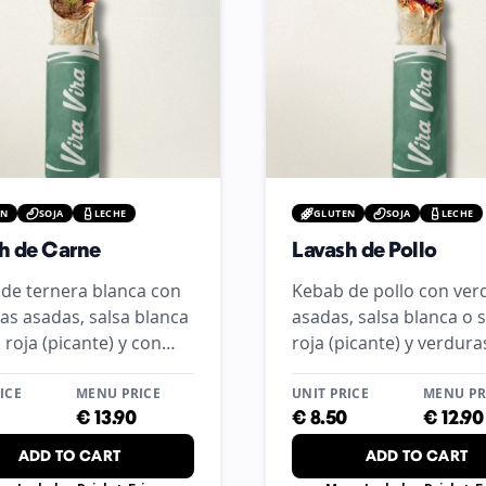
eal
ir
n Madrid
EN
SOJA
LECHE
GLUTEN
SOJA
LECHE
h de Carne
Lavash de Pollo
 populares y dinámicos de Madrid. Somos el restaurante tur
de ternera blanca con
Kebab de pollo con ver
as asadas, salsa blanca
asadas, salsa blanca o 
 roja (picante) y con
roja (picante) y verdura
as frescas a elegir
frescas a elegir.
ICE
MENU PRICE
UNIT PRICE
MENU PR
€
13.90
€
8.50
€
12.90
Madrid
ADD TO CART
ADD TO CART