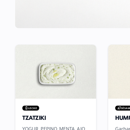
ENTRANTES
LECHE
SÉSA
TZATZIKI
HUM
YOGUR, PEPINO, MENTA, AJO,
Garban