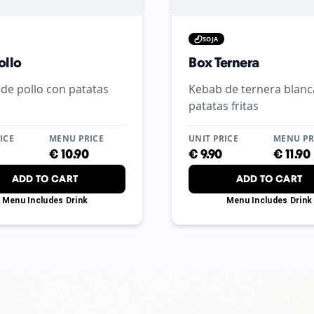
SOJA
ollo
Box Ternera
de pollo con patatas
Kebab de ternera blanc
patatas fritas
ICE
MENU PRICE
UNIT PRICE
MENU PR
€
10.90
€
9.90
€
11.90
ADD TO CART
ADD TO CART
Menu Includes Drink
Menu Includes Drink