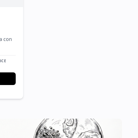
a con
ICE