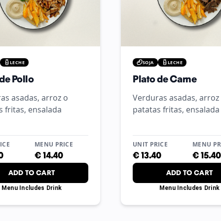
LECHE
SOJA
LECHE
de Pollo
Plato de Carne
as asadas, arroz o
Verduras asadas, arroz
s fritas, ensalada
patatas fritas, ensalada
ICE
MENU PRICE
UNIT PRICE
MENU PR
0
€
14.40
€
13.40
€
15.40
ADD TO CART
ADD TO CART
Menu Includes Drink
Menu Includes Drink