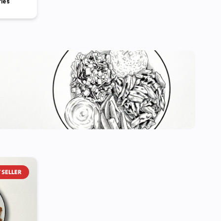
ries
 SELLER