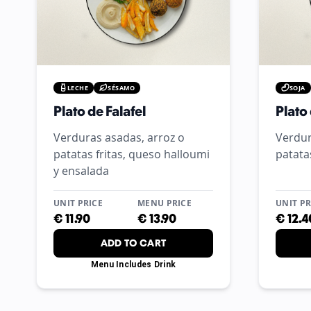
LECHE
SÉSAMO
SOJA
Plato de Falafel
Plato 
Verduras asadas, arroz o
Verdur
patatas fritas, queso halloumi
patata
y ensalada
UNIT PRICE
MENU PRICE
UNIT PR
€
11.90
€
13.90
€
12.4
ADD TO CART
Menu Includes Drink